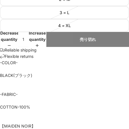
3 = L
4 = XL
Decrease
Increase
quantity
quantity
売り切れ
Reliable shipping
Flexible returns
-COLOR-
BLACK(ブラック)
-FABRIC-
COTTON-100%
【MAIDEN NOIR】