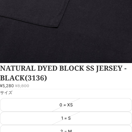
NATURAL DYED BLOCK SS JERSEY -
BLACK(3136)
¥5,280
¥8,800
サイズ
0 = XS
1 = S
2 = M