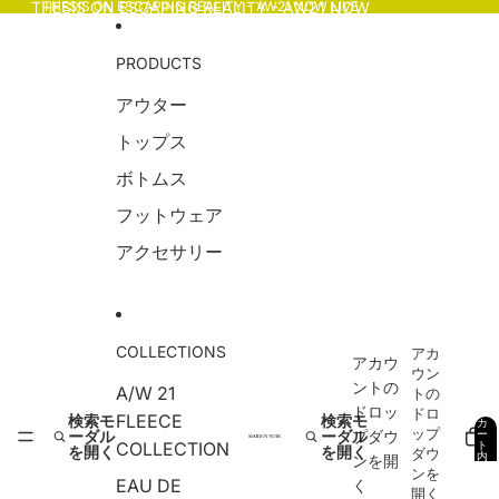
コンテンツにスキップ
THESIS ON ESCAPING REALITY - AW21 NOW
THESIS ON ESCAPING REALITY - AW21 NOW LIVE
LIVE
PRODUCTS
アウター
トップス
ボトムス
フットウェア
アクセサリー
COLLECTIONS
アカ
アカウ
ウン
ントの
A/W 21
トの
ドロッ
ドロ
FLEECE
検索モ
検索モ
カ
ップ
ーダル
ーダル
プダウ
ー
COLLECTION
ト
を開く
を開く
ダウ
内
ンを開
の
ンを
合
EAU DE
く
計
0
開く