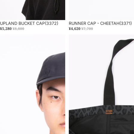
セール
UPLAND BUCKET CAP(3372)
セール
RUNNER CAP - CHEETAH(3371)
¥5,280
¥8,800
¥4,620
¥7,700