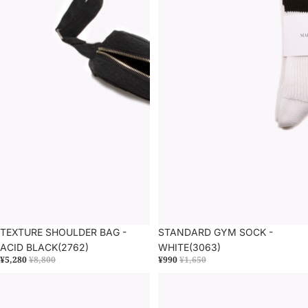
セール
TEXTURE SHOULDER BAG -
セール
STANDARD GYM SOCK -
ACID BLACK(2762)
WHITE(3063)
¥5,280
¥8,800
¥990
¥1,650