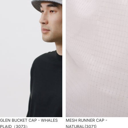
セール
GLEN BUCKET CAP - WHALES
セール
MESH RUNNER CAP -
PLAID（3073）
NATURAL(3071)