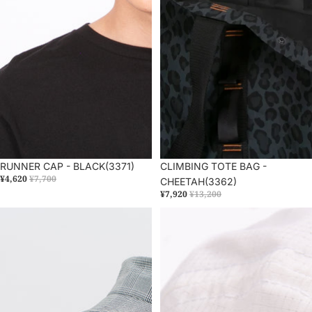
セール
RUNNER CAP - BLACK(3371)
セール
CLIMBING TOTE BAG -
¥4,620
¥7,700
CHEETAH(3362)
¥7,920
¥13,200