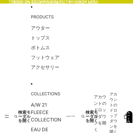
コンテンツにスキップ
THESIS ON ESCAPING REALITY - AW21 NOW
THESIS ON ESCAPING REALITY - AW21 NOW LIVE
LIVE
PRODUCTS
アウター
トップス
ボトムス
フットウェア
アクセサリー
COLLECTIONS
アカ
アカウ
ウン
ントの
A/W 21
トの
ドロッ
ドロ
FLEECE
検索モ
検索モ
カ
ップ
ーダル
ーダル
プダウ
ー
COLLECTION
ト
を開く
を開く
ダウ
内
ンを開
の
ンを
合
EAU DE
く
計
0
開く