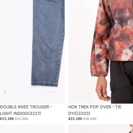
セール
DOUBLE KNEE TROUSER -
セール
HOK TREK POP OVER - TIE
LIGHT INDIGO(3221)
DYE(3203)
¥15,180
¥25,300
¥23,100
¥38,500