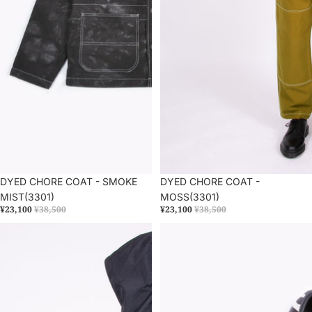
セール
DYED CHORE COAT - SMOKE
セール
DYED CHORE COAT -
MIST(3301)
MOSS(3301)
¥23,100
¥38,500
¥23,100
¥38,500