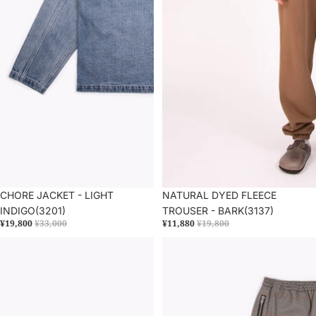
セール
CHORE JACKET - LIGHT
セール
NATURAL DYED FLEECE
INDIGO(3201)
TROUSER - BARK(3137)
¥19,800
¥33,000
¥11,880
¥19,800