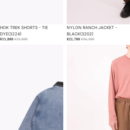
セール
HOK TREK SHORTS - TIE
セール
NYLON RANCH JACKET -
DYE(3224)
BLACK(3202)
¥11,880
¥19,800
¥21,780
¥36,300