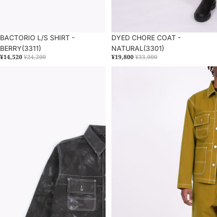
セール
BACTORIO L/S SHIRT -
セール
DYED CHORE COAT -
BERRY(3311)
NATURAL(3301)
¥14,520
¥24,200
¥19,800
¥33,000