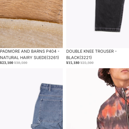
セール
PADMORE AND BARNS P404 -
売り切れ
DOUBLE KNEE TROUSER -
NATURAL HAIRY SUEDE(3261)
BLACK(3221)
¥23,100
¥38,500
¥15,180
¥25,300