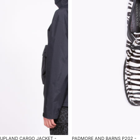
セール
UPLAND CARGO JACKET -
セール
PADMORE AND BARNS P202 -