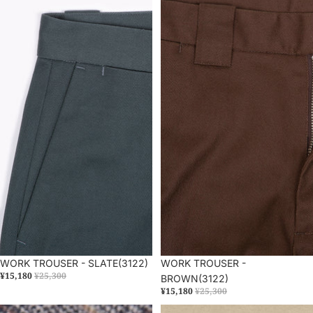
セール
WORK TROUSER - SLATE(3122)
セール
WORK TROUSER -
¥15,180
¥25,300
BROWN(3122)
¥15,180
¥25,300