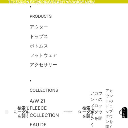
コンテンツにスキップ
THESIS ON ESCAPING REALITY - AW21 NOW
THESIS ON ESCAPING REALITY - AW21 NOW LIVE
LIVE
PRODUCTS
アウター
トップス
ボトムス
フットウェア
アクセサリー
COLLECTIONS
アカ
アカウ
ウン
ントの
A/W 21
トの
ドロッ
ドロ
FLEECE
検索モ
検索モ
カ
ップ
ーダル
ーダル
プダウ
ー
COLLECTION
ト
を開く
を開く
ダウ
内
ンを開
の
ンを
合
EAU DE
く
計
0
開く