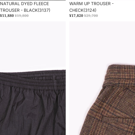
セール
NATURAL DYED FLEECE
セール
WARM UP TROUSER -
TROUSER - BLACK(3137)
CHECK(3124)
¥11,880
¥19,800
¥17,820
¥29,700