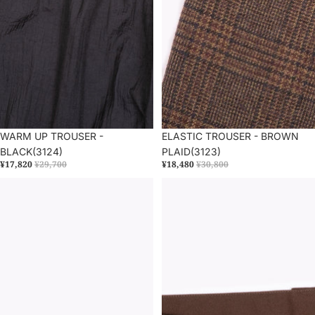
セール
WARM UP TROUSER -
セール
ELASTIC TROUSER - BROWN
BLACK(3124)
PLAID(3123)
¥17,820
¥29,700
¥18,480
¥30,800