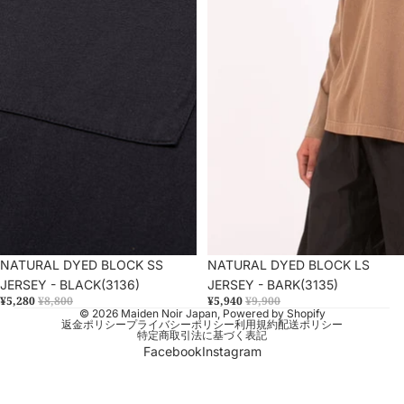
セール
NATURAL DYED BLOCK SS
セール
NATURAL DYED BLOCK LS
JERSEY - BLACK(3136)
JERSEY - BARK(3135)
¥5,280
¥8,800
¥5,940
¥9,900
© 2026
Maiden Noir Japan
, Powered by Shopify
返金ポリシー
プライバシーポリシー
利用規約
配送ポリシー
特定商取引法に基づく表記
Facebook
Instagram