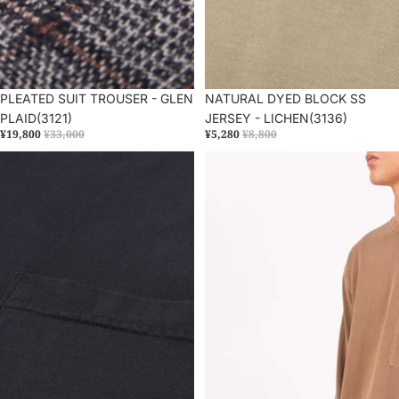
セール
PLEATED SUIT TROUSER - GLEN
セール
NATURAL DYED BLOCK SS
PLAID(3121)
JERSEY - LICHEN(3136)
¥19,800
¥33,000
¥5,280
¥8,800